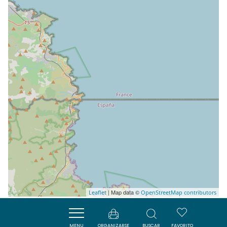
| Map data ©
Leaflet
OpenStreetMap contributors
MENU
ORGANIZARSE
BUSCAR
FAVORITO