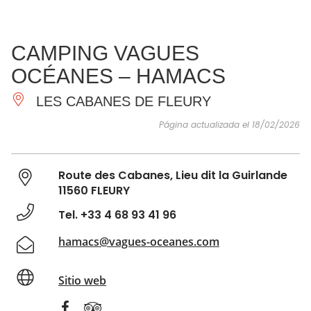
VER Y
IMPRESCINDIBLES
INSPIRACIONES
AGE
CAMPING VAGUES
HACER
OCÉANES – HAMACS
LES CABANES DE FLEURY
Página actualizada el 18/02/2026
Route des Cabanes, Lieu dit la Guirlande
11560 FLEURY
Tel. +33 4 68 93 41 96
hamacs@vagues-oceanes.com
Sitio web