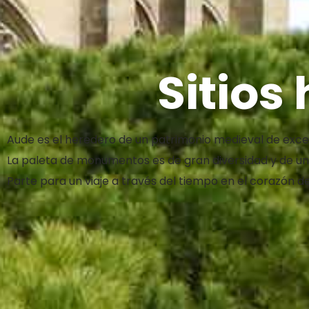
Sitios 
Aude es el heredero de un patrimonio medieval de excepc
La paleta de monumentos es de gran diversidad y de una
Parte para un viaje a través del tiempo en el corazón d