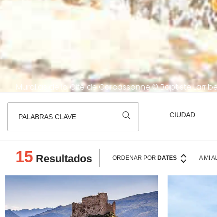
Murallas de la Cité de Carcassonne © Baptiste Larrib
PALABRAS CLAVE
15
Resultados
ORDENAR POR
DATES
A MI 