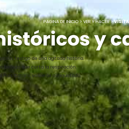
PAGINA DE INICIO
>
VER Y HACER
>
VISIT
históricos y c
ión, testigo de una agitada historia.
 belleza que corta la respiración.
el País Cátaro, volverás conquistado.