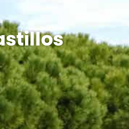
AR
astillos