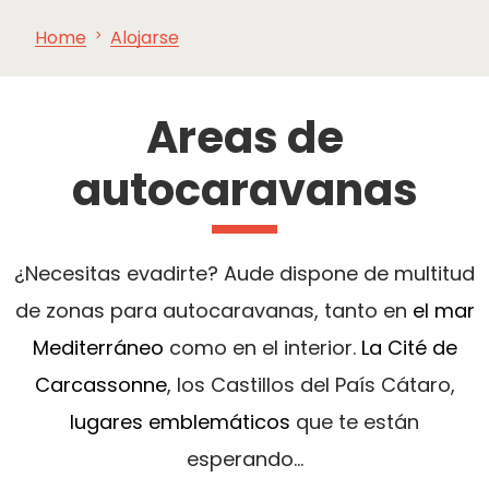
Home
Alojarse
VER Y
IMPRESCINDIBLES
INSPIRACIONES
AGE
HACER
Areas de
autocaravanas
¿Necesitas evadirte? Aude dispone de multitud
de zonas para autocaravanas, tanto en
el mar
Mediterráneo
como en el interior.
La Cité de
Carcassonne
, los Castillos del País Cátaro,
lugares emblemáticos
que te están
esperando...