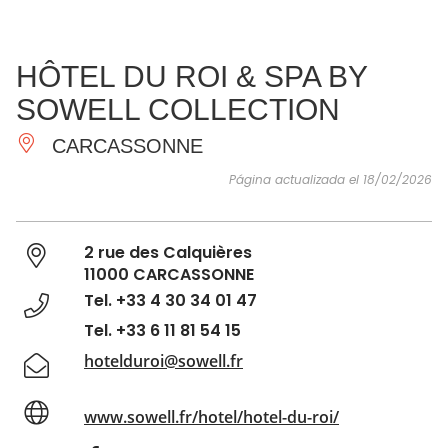
VER Y
IMPRESCINDIBLES
INSPIRACIONES
AGE
HÔTEL DU ROI & SPA BY
HACER
SOWELL COLLECTION
CARCASSONNE
Página actualizada el 18/02/2026
2 rue des Calquières
11000 CARCASSONNE
Tel. +33 4 30 34 01 47
Tel. +33 6 11 81 54 15
hotelduroi@sowell.fr
www.sowell.fr/hotel/hotel-du-roi/