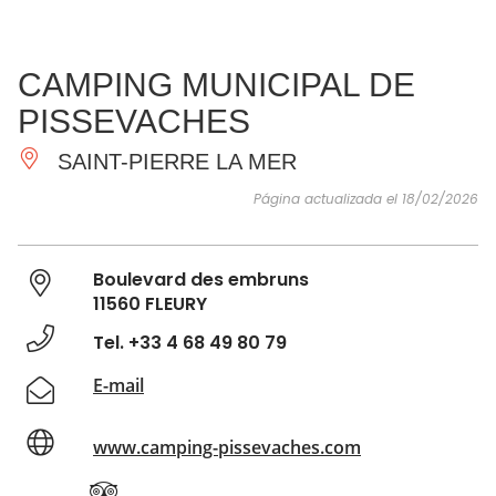
VER Y
IMPRESCINDIBLES
INSPIRACIONES
AGE
CAMPING MUNICIPAL DE
HACER
PISSEVACHES
SAINT-PIERRE LA MER
Página actualizada el 18/02/2026
Boulevard des embruns
11560 FLEURY
Tel. +33 4 68 49 80 79
E-mail
www.camping-pissevaches.com