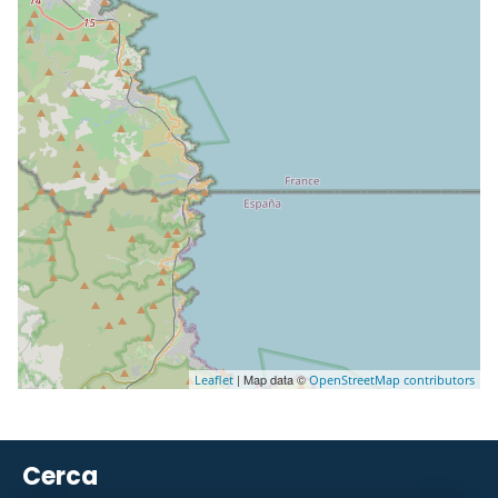
| Map data ©
Leaflet
OpenStreetMap contributors
Cerca