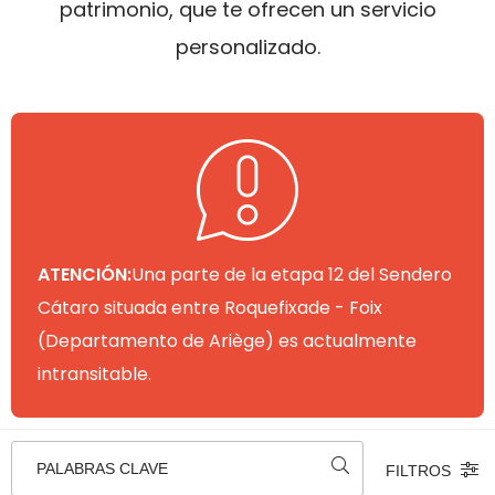
patrimonio, que te ofrecen un servicio
personalizado.
ATENCIÓN:
Una parte de la etapa 12 del Sendero
Cátaro situada entre Roquefixade - Foix
(Departamento de Ariège) es actualmente
intransitable.
PALABRAS CLAVE
FILTROS