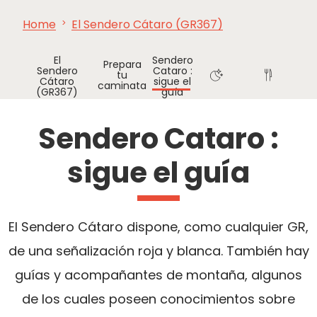
Home
El Sendero Cátaro (GR367)
VER Y
IMPRESCINDIBLES
INSPIRACIONES
AGE
HACER
El
Sendero
Prepara
Sendero
Cataro :
tu
Cátaro
sigue el
caminata
(GR367)
guía
¿Dónde
¿Dónde
dormir?
comer?
Sendero Cataro :
sigue el guía
El Sendero Cátaro dispone, como cualquier GR,
de una señalización roja y blanca. También hay
guías y acompañantes de montaña, algunos
de los cuales poseen conocimientos sobre