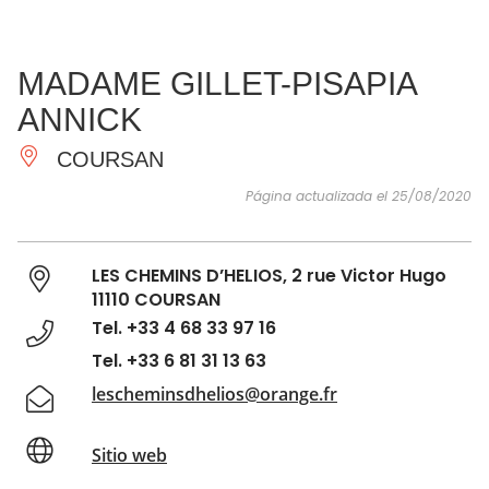
VER Y
IMPRESCINDIBLES
INSPIRACIONES
AGE
MADAME GILLET-PISAPIA
HACER
ANNICK
COURSAN
Página actualizada el 25/08/2020
LES CHEMINS D’HELIOS, 2 rue Victor Hugo
11110 COURSAN
Tel. +33 4 68 33 97 16
Tel. +33 6 81 31 13 63
lescheminsdhelios@orange.fr
Sitio web