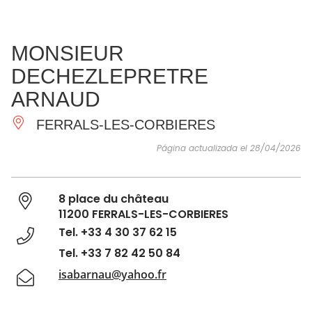
VER Y
IMPRESCINDIBLES
INSPIRACIONES
AGE
MONSIEUR
HACER
DECHEZLEPRETRE
ARNAUD
FERRALS-LES-CORBIERES
Página actualizada el 28/04/2026
8 place du château
11200 FERRALS-LES-CORBIERES
Tel. +33 4 30 37 62 15
Tel. +33 7 82 42 50 84
isabarnau@yahoo.fr