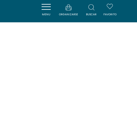
| Map data ©
Leaflet
OpenStreetMap contributors
MENU
ORGANIZARSE
BUSCAR
FAVORITO
Cerca
Boletín
Suscríbase al boletín de ADT de l’Aude para
recibir nuestras sugerencias de vacaciones,
visitas y excursiones…
INSCRÍBASE AHORA