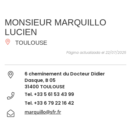
VER Y
IMPRESCINDIBLES
INSPIRACIONES
AGE
MONSIEUR MARQUILLO
HACER
LUCIEN
TOULOUSE
Página actualizada el 22/07/2025
6 cheminement du Docteur Didier
Dasque, B 05
31400 TOULOUSE
Tel. +33 5 61 53 43 99
Tel. +33 6 79 22 16 42
marquillo@sfr.fr