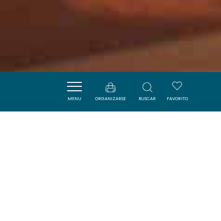
MENU
ORGANIZARSE
BUSCAR
FAVORITO