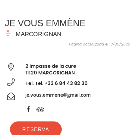
VER Y
IMPRESCINDIBLES
INSPIRACIONES
AGE
JE VOUS EMMÈNE
HACER
MARCORIGNAN
Página actualizada el 13/05/2026
2 impasse de la cure
11120 MARCORIGNAN
Tel. Tel. +33 6 84 43 82 30
je.vous.emmene@gmail.com
RESERVA