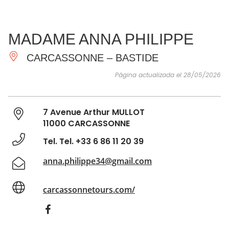
VER Y
IMPRESCINDIBLES
INSPIRACIONES
AGE
MADAME ANNA PHILIPPE
HACER
CARCASSONNE – BASTIDE
Página actualizada el 28/05/2026
7 Avenue Arthur MULLOT
11000 CARCASSONNE
Tel. Tel. +33 6 86 11 20 39
anna.philippe34@gmail.com
carcassonnetours.com/