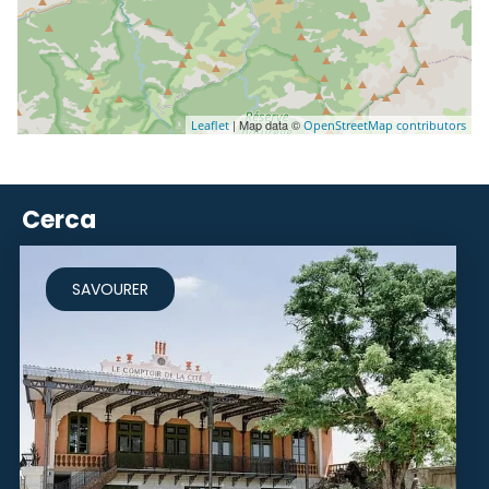
| Map data ©
Leaflet
OpenStreetMap contributors
Cerca
SAVOURER