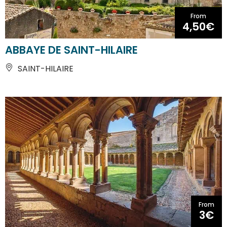
From
4,50€
ABBAYE DE SAINT-HILAIRE
SAINT-HILAIRE
From
3€