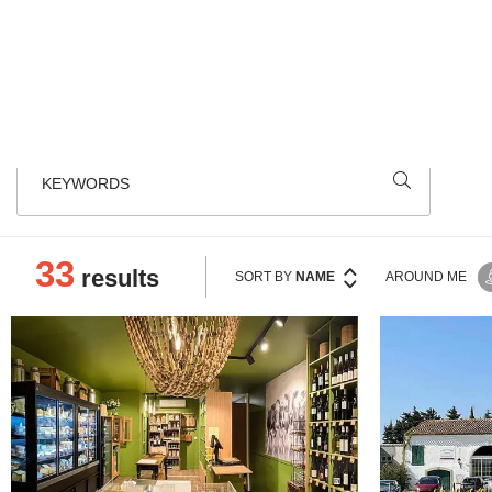
Our local Pays Cathare shops 
KEYWORDS
33
results
SORT BY
NAME
AROUND ME