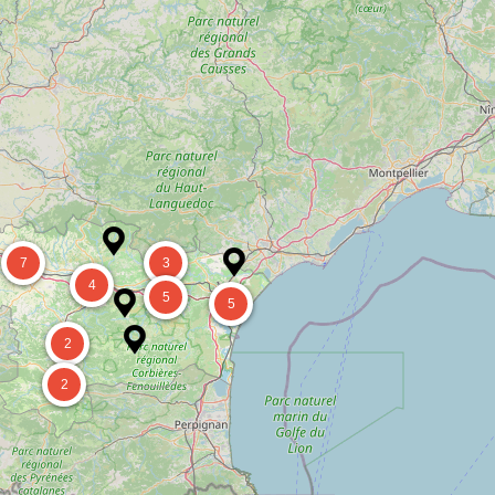
7
3
4
5
5
2
2