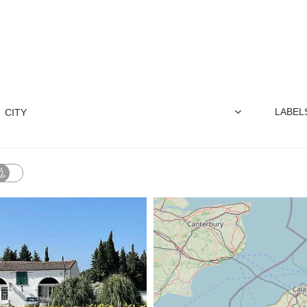
sell a select range of traditional, high-quality pr
LABEL