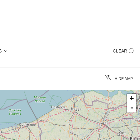
oducts and local specialities.
S
CLEAR
HIDE MAP
+
-