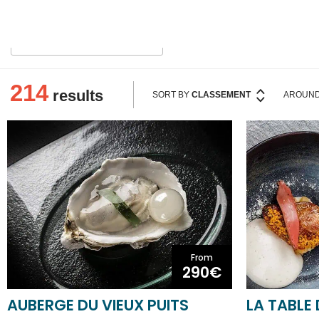
KEYWORDS
214
results
SORT BY
CLASSEMENT
AROUND
From
290€
AUBERGE DU VIEUX PUITS
LA TABLE
FONTJONCOUSE
CARCASS