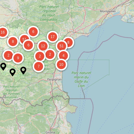
6
16
17
51
8
8
6
12
51
2
2
4
2
9
10
7