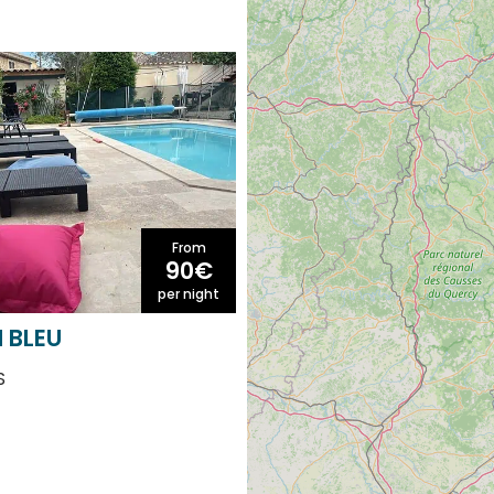
From
90€
per night
I BLEU
S