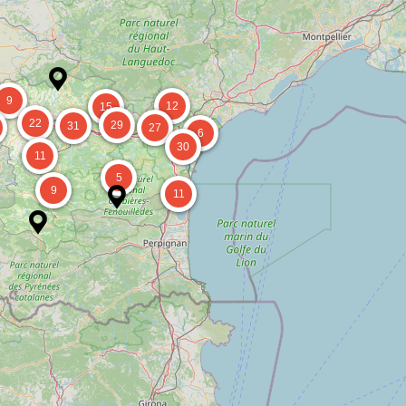
9
12
15
22
29
31
27
6
30
11
5
9
11