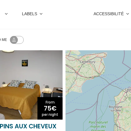
LABELS
ACCESSIBILITÉ
 ME
From
75€
per night
 PINS AUX CHEVEUX