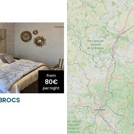
From
80€
per night
 BROCS