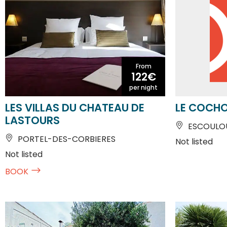
From
122€
per night
LES VILLAS DU CHATEAU DE
LE COCH
LASTOURS
ESCOULO
PORTEL-DES-CORBIERES
Not listed
Not listed
BOOK