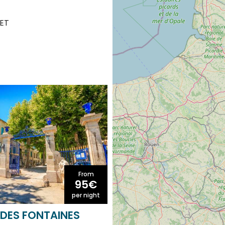
ET
From
95€
per night
DES FONTAINES