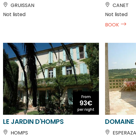
Not listed
Not listed
BOOK
From
93€
per night
LE JARDIN D'HOMPS
DOMAINE 
HOMPS
ESPERAZ
Not listed
Not listed