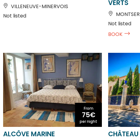
MONTSER
Not listed
Not listed
BOOK
From
75€
per night
ALCÔVE MARINE
CHÂTEAU 
GRUISSAN
CANET