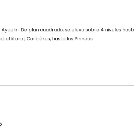
s Aycelin. De plan cuadrado, se eleva sobre 4 niveles hast
 el litoral, Corbières, hasta los Pirineos.
Del 1 octubre 2026 al 31 octubre 2026