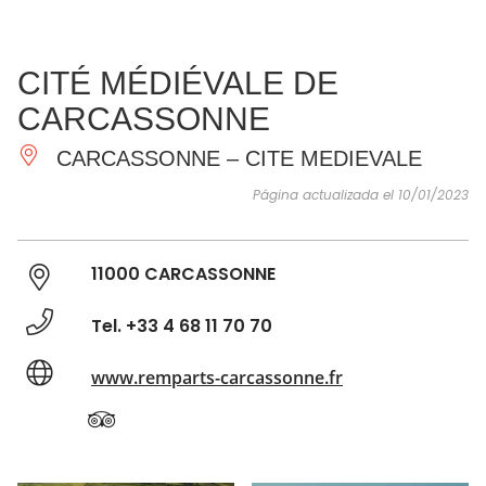
VER Y
IMPRESCINDIBLES
INSPIRACIONES
AGE
CITÉ MÉDIÉVALE DE
HACER
CARCASSONNE
CARCASSONNE – CITE MEDIEVALE
Página actualizada el 10/01/2023
11000 CARCASSONNE
Tel. +33 4 68 11 70 70
www.remparts-carcassonne.fr