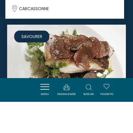
CARCASSONNE
SAVOURER
MENU
ORGANIZARSE
BUSCAR
FAVORITO
LA TABLE D'ALAÏS