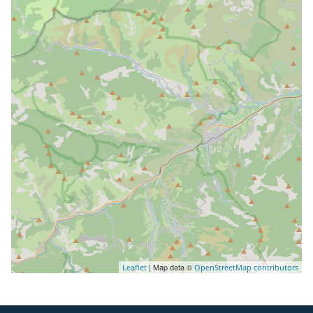
| Map data ©
Leaflet
OpenStreetMap contributors