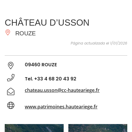
VER Y
IMPRESCINDIBLES
INSPIRACIONES
AGE
CHÂTEAU D’USSON
HACER
ROUZE
Página actualizada el 1/01/2026
09460 ROUZE
Tel. +33 4 68 20 43 92
chateau.usson@cc-hauteariege.fr
www.patrimoines.hauteariege.fr