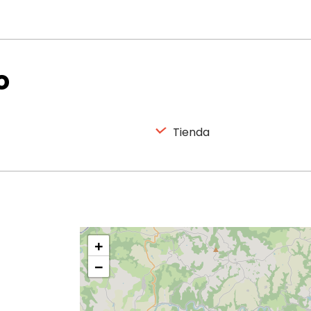
o
Tienda
+
−