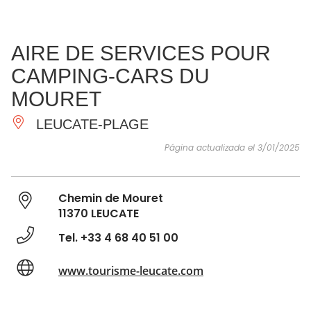
VER Y
IMPRESCINDIBLES
INSPIRACIONES
AGE
AIRE DE SERVICES POUR
HACER
CAMPING-CARS DU
MOURET
LEUCATE-PLAGE
Página actualizada el 3/01/2025
Chemin de Mouret
11370 LEUCATE
Tel. +33 4 68 40 51 00
www.tourisme-leucate.com