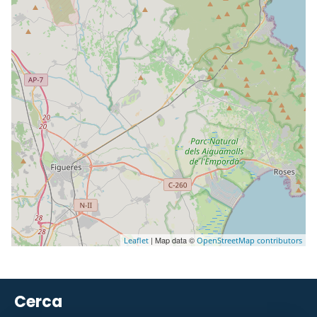
| Map data ©
Leaflet
OpenStreetMap contributors
Cerca