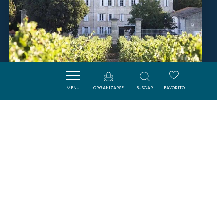
MENU
ORGANIZARSE
BUSCAR
FAVORITO
VIGNOBLES WOILLEMONT -
CHÂTEAU DE MARMORIÈRES
VINASSAN
SAVOURER