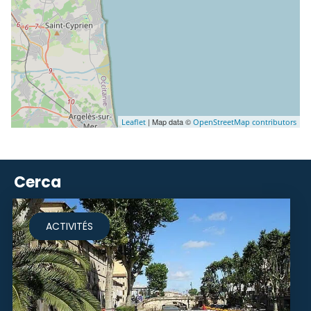
| Map data ©
Leaflet
OpenStreetMap contributors
Cerca
ACTIVITÉS