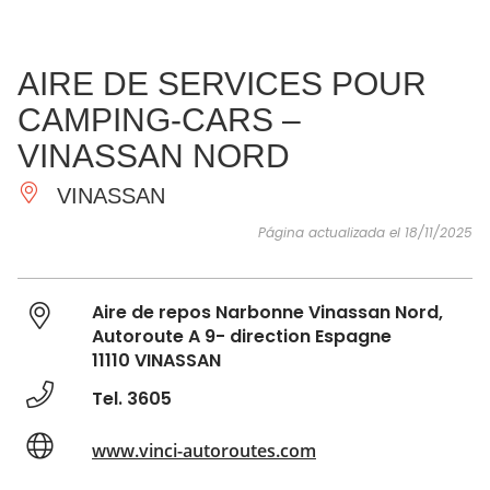
VER Y
IMPRESCINDIBLES
INSPIRACIONES
AGE
AIRE DE SERVICES POUR
HACER
CAMPING-CARS –
VINASSAN NORD
VINASSAN
Página actualizada el 18/11/2025
Aire de repos Narbonne Vinassan Nord,
Autoroute A 9- direction Espagne
11110 VINASSAN
Tel. 3605
www.vinci-autoroutes.com