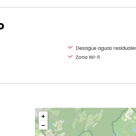
o
Desagüe aguas residuale
Zona Wi-fi
+
−