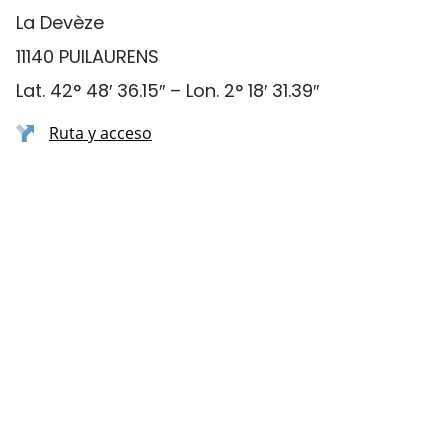
La Devèze
11140 PUILAURENS
Lat. 42° 48′ 36.15″ – Lon. 2° 18′ 31.39″
Ruta y acceso