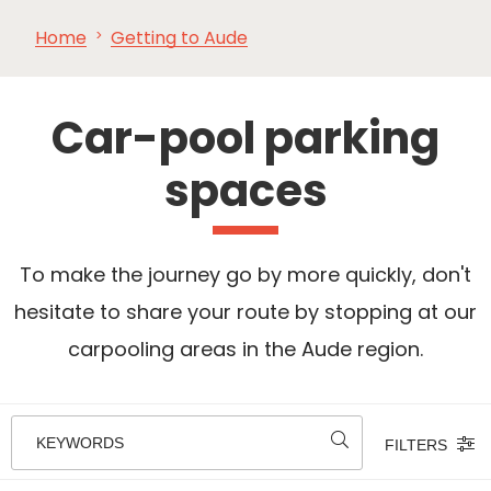
Home
Getting to Aude
SEE
ESSENTIAL
AND
INSPIRATIONS
AGENDA
DO
Car-pool parking
spaces
To make the journey go by more quickly, don't
hesitate to share your route by stopping at our
carpooling areas in the Aude region.
KEYWORDS
FILTERS