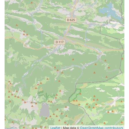
| Map data ©
Leaflet
OpenStreetMap contributors