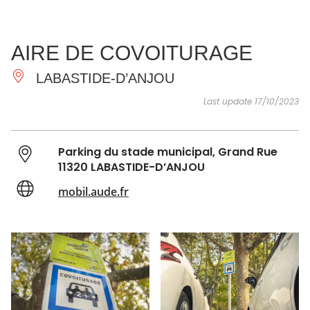
SEE
ESSENTIAL
AND
INSPIRATIONS
AGENDA
AIRE DE COVOITURAGE
DO
LABASTIDE-D’ANJOU
Last update 17/10/2023
Parking du stade municipal, Grand Rue
11320 LABASTIDE-D’ANJOU
mobil.aude.fr