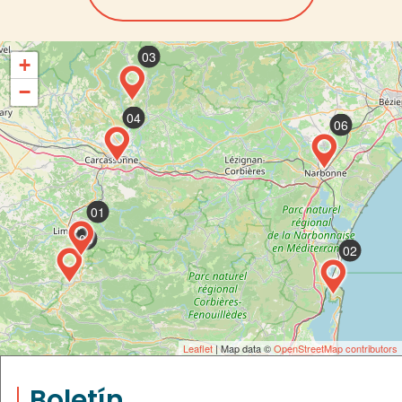
03
+
−
04
06
01
05
02
Leaflet
| Map data ©
OpenStreetMap contributors
Boletín