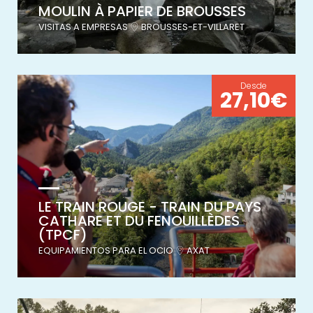
MOULIN À PAPIER DE BROUSSES
VISITAS A EMPRESAS
BROUSSES-ET-VILLARET
Desde
27,10€
LE TRAIN ROUGE - TRAIN DU PAYS
CATHARE ET DU FENOUILLÈDES
(TPCF)
EQUIPAMIENTOS PARA EL OCIO
AXAT