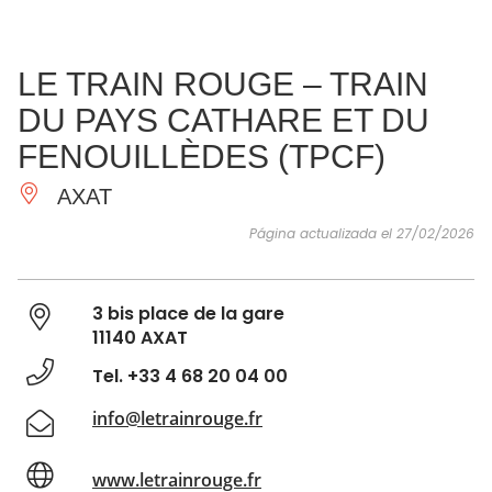
VER Y
IMPRESCINDIBLES
INSPIRACIONES
AGE
LE TRAIN ROUGE – TRAIN
HACER
DU PAYS CATHARE ET DU
FENOUILLÈDES (TPCF)
AXAT
Página actualizada el 27/02/2026
3 bis place de la gare
11140 AXAT
Tel. +33 4 68 20 04 00
info@letrainrouge.fr
www.letrainrouge.fr