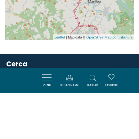
| Map data ©
Leaflet
OpenStreetMap contributors
Cerca
SAVOURER
MENU
ORGANIZARSE
BUSCAR
FAVORITO