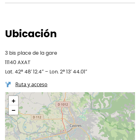
Ubicación
3 bis place de la gare
11140 AXAT
Lat. 42° 48′ 12.4″ – Lon. 2° 13′ 44.01″
Ruta y acceso
+
−