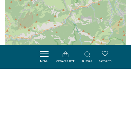
MENU
ORGANIZARSE
BUSCAR
FAVORITO
| Map data ©
Leaflet
OpenStreetMap contributors
Cerca
SAVOURER