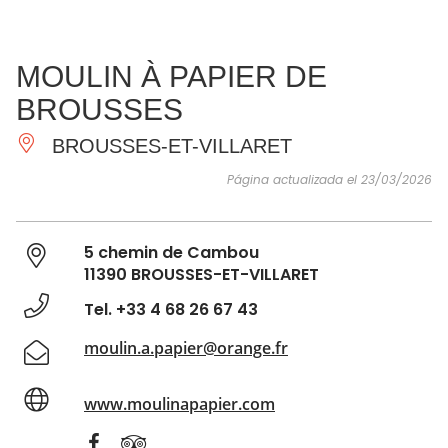
VER Y
IMPRESCINDIBLES
INSPIRACIONES
AGE
MOULIN À PAPIER DE
HACER
BROUSSES
BROUSSES-ET-VILLARET
Página actualizada el 23/03/2026
5 chemin de Cambou
11390 BROUSSES-ET-VILLARET
Tel. +33 4 68 26 67 43
moulin.a.papier@orange.fr
www.moulinapapier.com