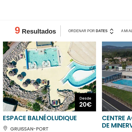
PALABRAS CLAVE
9
Resultados
ORDENAR POR
DATES
A MI 
Desde
20€
ESPACE BALNÉOLUDIQUE
CENTRE A
DE MINER
GRUISSAN-PORT