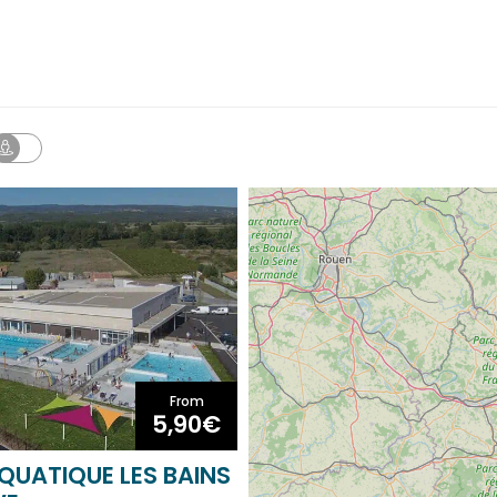
LABELS
From
5,90€
QUATIQUE LES BAINS
VE