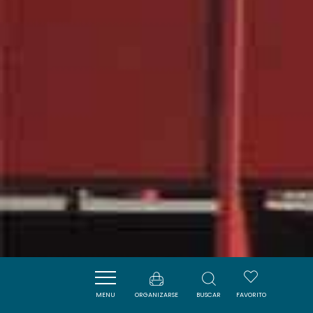
MENU
ORGANIZARSE
BUSCAR
FAVORITO