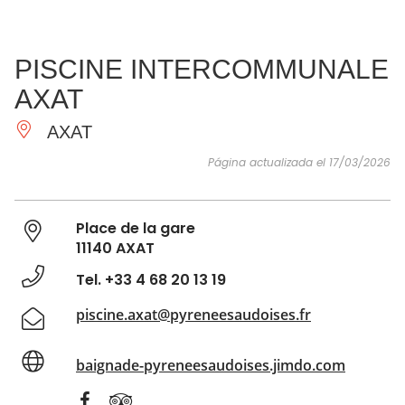
VER Y
IMPRESCINDIBLES
INSPIRACIONES
AGE
PISCINE INTERCOMMUNALE
HACER
AXAT
AXAT
Página actualizada el 17/03/2026
Place de la gare
11140 AXAT
Tel. +33 4 68 20 13 19
piscine.axat@pyreneesaudoises.fr
baignade-pyreneesaudoises.jimdo.com