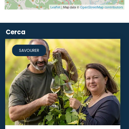
| Map data ©
Leaflet
OpenStreetMap contributors
Cerca
SAVOURER