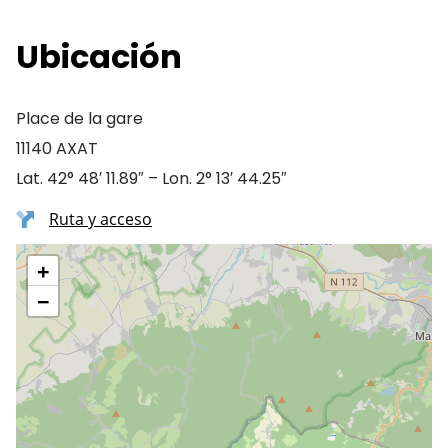
Ubicación
Place de la gare
11140 AXAT
Lat. 42° 48′ 11.89″ – Lon. 2° 13′ 44.25″
Ruta y acceso
+
−