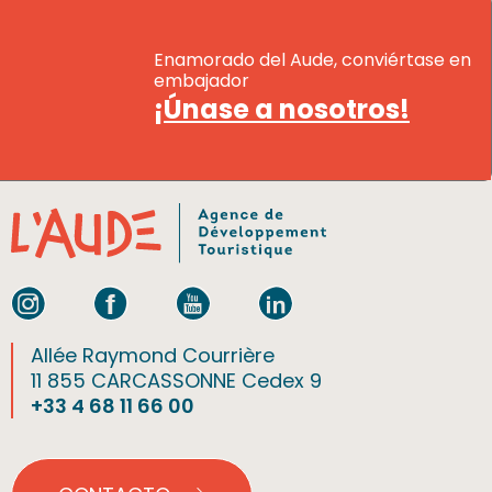
Enamorado del Aude, conviértase en
embajador
¡Únase a nosotros!
Allée Raymond Courrière
11 855 CARCASSONNE Cedex 9
+33 4 68 11 66 00