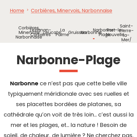
Home
Corbières, Minervois, Narbonnaise
VER Y
IMPRESCINDIBLES
INSPIRACIONES
AGE
HACER
Saint-
Corbières,
Lézignan-
La
Narbonne-
Port-la-
Pierre-
Minervois,
Leucate
Gruissan
Narbonne
Corbières
Palme
Plage
Nouvelle
la-
Narbonnaise
Mer/
Fleury
Narbonne-Plage
Narbonne
ce n’est pas que cette belle ville
typiquement méridionale avec ses ruelles et
ses placettes bordées de platanes, sa
cathédrale qu’on voit de très loin… c’est aussi la
mer et les plages, et... la nature ! Besoin de
soleil, de chaleur, de lumière ? Ne cherchez pas,