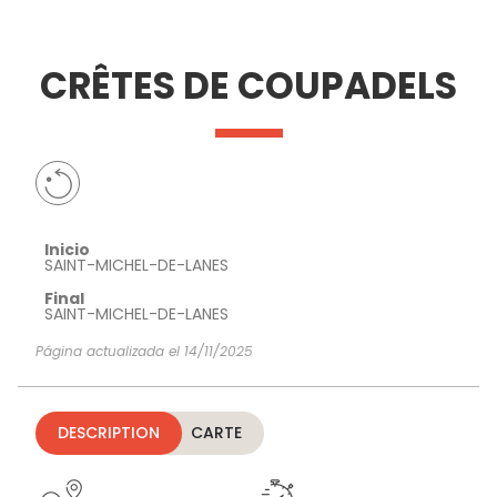
VER Y
IMPRESCINDIBLES
INSPIRACIONES
AGE
CRÊTES DE COUPADELS
HACER
Inicio
SAINT-MICHEL-DE-LANES
Final
SAINT-MICHEL-DE-LANES
Página actualizada el 14/11/2025
DESCRIPTION
CARTE