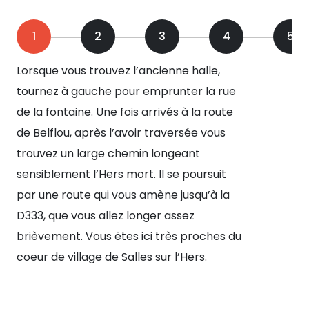
1
2
3
4
5
Lorsque vous trouvez l’ancienne halle,
Vou
tournez à gauche pour emprunter la rue
mai
de la fontaine. Une fois arrivés à la route
pri
de Belflou, après l’avoir traversée vous
po
trouvez un large chemin longeant
en 
sensiblement l’Hers mort. Il se poursuit
ver
par une route qui vous amène jusqu’à la
lai
D333, que vous allez longer assez
po
brièvement. Vous êtes ici très proches du
ga
coeur de village de Salles sur l’Hers.