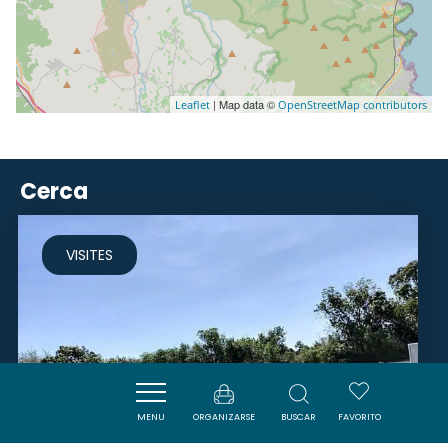
| Map data ©
Leaflet
OpenStreetMap contributors
Cerca
VISITES
MENU
ORGANIZARSE
BUSCAR
FAVORITO