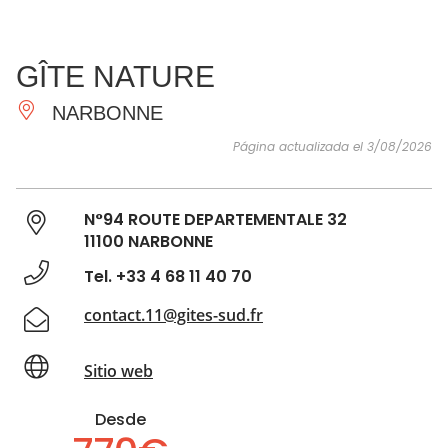
VER Y
IMPRESCINDIBLES
INSPIRACIONES
AGE
GÎTE NATURE
HACER
NARBONNE
Página actualizada el 3/08/2026
N°94 ROUTE DEPARTEMENTALE 32
11100 NARBONNE
Tel. +33 4 68 11 40 70
contact.11@gites-sud.fr
Sitio web
Desde