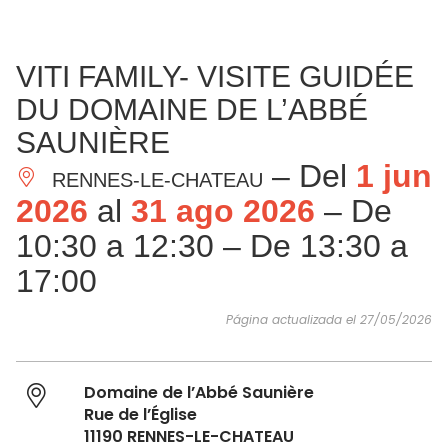
VER Y
IMPRESCINDIBLES
INSPIRACIONES
AGE
VITI FAMILY- VISITE GUIDÉE
HACER
DU DOMAINE DE L’ABBÉ
SAUNIÈRE
– Del
1 jun
RENNES-LE-CHATEAU
2026
al
31 ago 2026
– De
10:30 a 12:30 – De 13:30 a
17:00
Página actualizada el 27/05/2026
Domaine de l’Abbé Saunière
Rue de l’Église
11190 RENNES-LE-CHATEAU