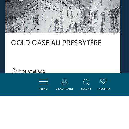
COLD CASE AU PRESBYTÈRE
COUSTAUSSA
MENU
ORGANIZARSE
BUSCAR
FAVORITO
SAVOURER