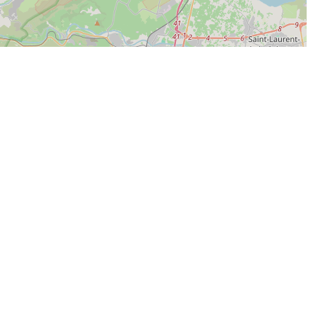
| Map data ©
Leaflet
OpenStreetMap contributors