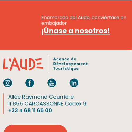
Enamorado del Aude, conviértase en
embajador
¡Únase a nosotros!
Allée Raymond Courrière
11 855 CARCASSONNE Cedex 9
+33 4 68 11 66 00