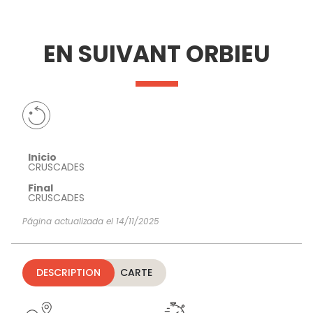
VER Y
IMPRESCINDIBLES
INSPIRACIONES
AGE
EN SUIVANT ORBIEU
HACER
Inicio
CRUSCADES
Final
CRUSCADES
Página actualizada el 14/11/2025
DESCRIPTION
CARTE