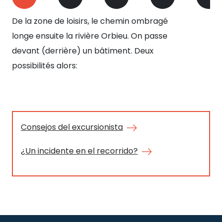
De la zone de loisirs, le chemin ombragé
Soi
longe ensuite la rivière Orbieu. On passe
bât
devant (derrière) un bâtiment. Deux
tr
possibilités alors:
lon
loi
tra
riv
Consejos del excursionista
¿Un incidente en el recorrido?