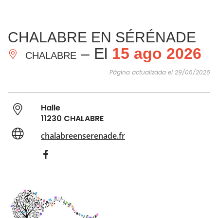
VER Y
IMPRESCINDIBLES
INSPIRACIONES
AGE
CHALABRE EN SÉRÉNADE
HACER
– El
15 ago 2026
CHALABRE
Página actualizada el 29/05/2026
Halle
11230 CHALABRE
chalabreenserenade.fr