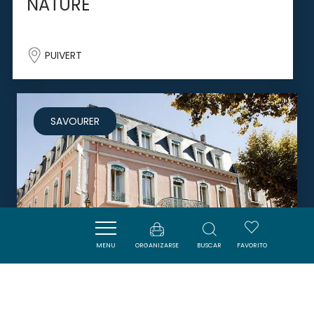
NATURE
PUIVERT
SAVOURER
MENU
ORGANIZARSE
BUSCAR
FAVORITO