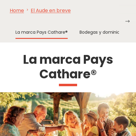
Home
El Aude en breve
VER Y
IMPRESCINDIBLES
INSPIRACIONES
AGE
HACER
La marca Pays Cathare®
Bodegas y dominios – Pay
La marca Pays
Cathare®