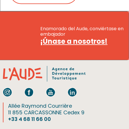
Enamorado del Aude, conviértase en
embajador
¡Únase a nosotros!
Allée Raymond Courrière
11 855 CARCASSONNE Cedex 9
+33 4 68 11 66 00