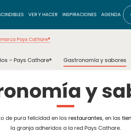
SCINDIBLES
VER Y HACER
INSPIRACIONES
AGENDA
 marca Pays Cathare®
ios – Pays Cathare®
Gastronomía y sabores
ronomía y sa
 de pura felicidad en los
restaurantes
, en las
tie
la granja adheridos a la red Pays Cathare.