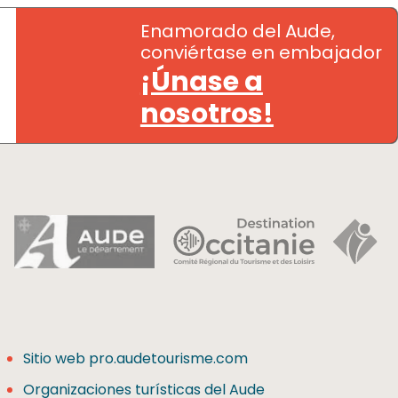
Enamorado del Aude,
conviértase en embajador
¡Únase a
nosotros!
Sitio web pro.audetourisme.com
Organizaciones turísticas del Aude