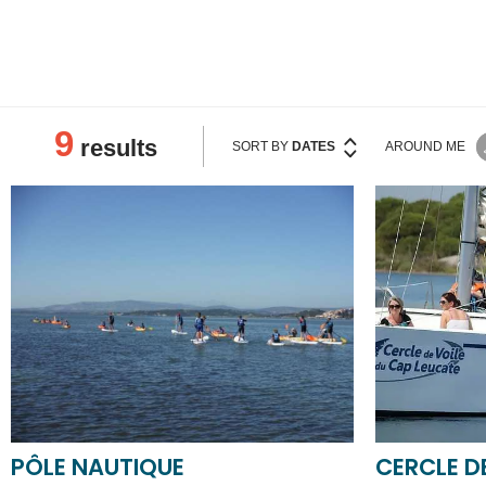
KEYWORDS
9
results
SORT BY
DATES
AROUND ME
PÔLE NAUTIQUE
CERCLE D
LEUCATE
NARBONNE