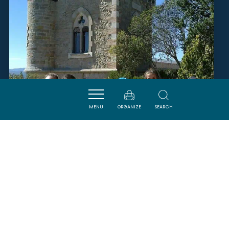
MENU
ORGANIZE
SEARCH
LA FABULEUSE CHASSE AU
TRÉSOR DE RENNES-LE-
CHÂTEAU
RENNES-LE-CHATEAU
SAVOURER