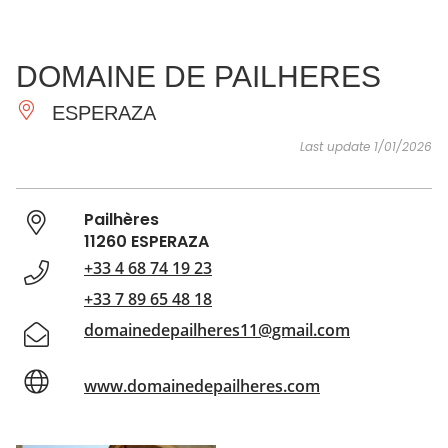
SEE
ESSENTIAL
AND
INSPIRATIONS
AGENDA
DOMAINE DE PAILHERES
DO
ESPERAZA
Last update 1/01/2026
Pailhères
11260 ESPERAZA
+33 4 68 74 19 23
+33 7 89 65 48 18
domainedepailheres11@gmail.com
www.domainedepailheres.com