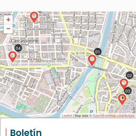
05
+
−
04
01
02
03
Leaflet
| Map data ©
OpenStreetMap contributors
Boletín