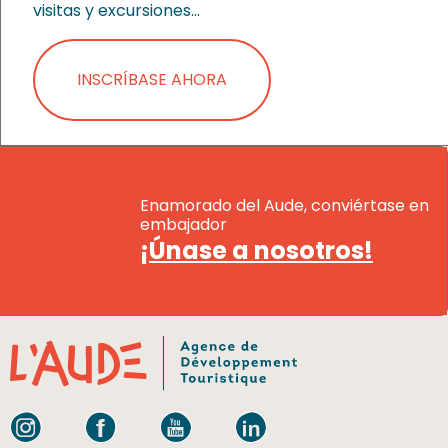
visitas y excursiones…
INSCRÍBASE AHORA
Enamorado del Aude, conviértase en
embajador
¡Únase a nosotros!