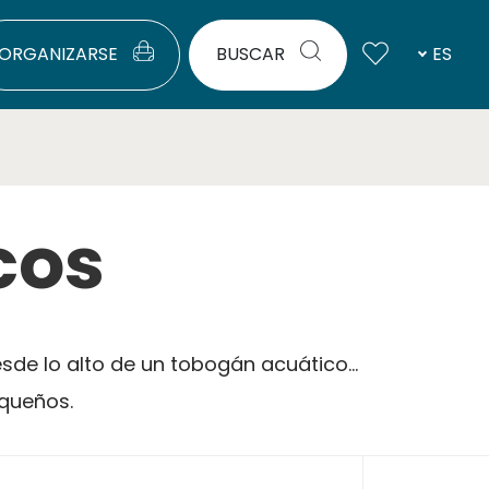
ORGANIZARSE
BUSCAR
ES
cos
esde lo alto de un tobogán acuático...
equeños.