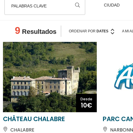
PALABRAS CLAVE
9
Resultados
ORDENAR POR
DATES
A MI 
Desde
10€
CHÂTEAU CHALABRE
PARC CAN
CHALABRE
NARBONN