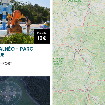
Desde
16€
ALNÉO - PARC
UE
N-PORT