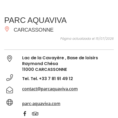
VER Y
IMPRESCINDIBLES
INSPIRACIONES
AGE
PARC AQUAVIVA
HACER
CARCASSONNE
Página actualizada el 15/07/2026
Lac de la Cavayère , Base de loisirs
Raymond Chésa
11000 CARCASSONNE
Tel. Tel. +33 7 81 91 49 12
contact@parcaquaviva.com
parc-aquaviva.com