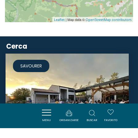
| Map data ©
Leaflet
OpenStreetMap contributors
Cerca
SAVOURER
MENU
ORGANIZARSE
BUSCAR
FAVORITO