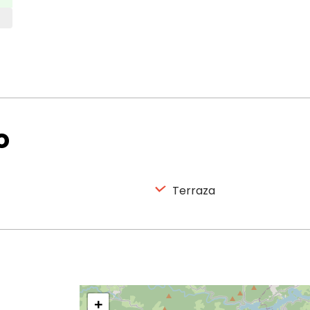
o
Terraza
+