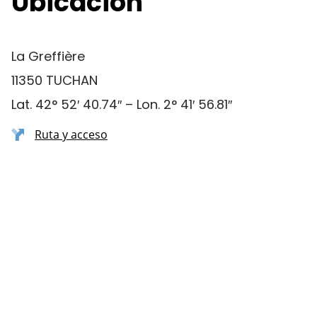
Ubicación
La Greffière
11350 TUCHAN
Lat. 42° 52′ 40.74″ – Lon. 2° 41′ 56.81″
Ruta y acceso