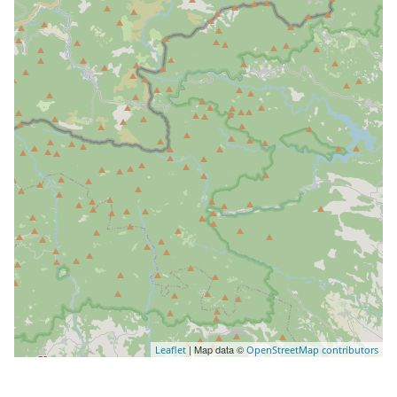
| Map data ©
Leaflet
OpenStreetMap contributors