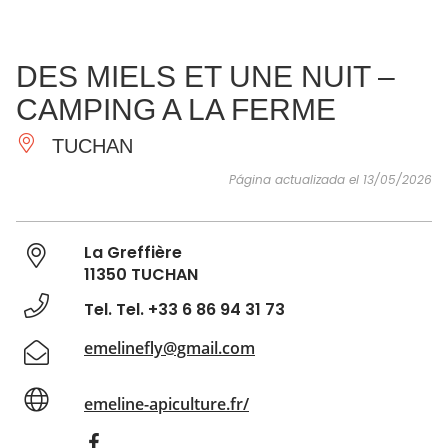
VER Y
IMPRESCINDIBLES
INSPIRACIONES
AGE
DES MIELS ET UNE NUIT –
HACER
CAMPING A LA FERME
TUCHAN
Página actualizada el 13/05/2026
La Greffière
11350 TUCHAN
Tel. Tel. +33 6 86 94 31 73
emelinefly@gmail.com
emeline-apiculture.fr/