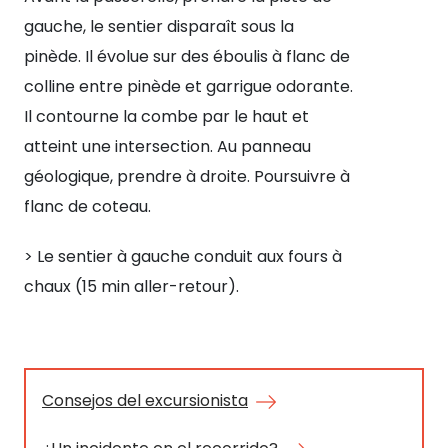
gauche, le sentier disparaît sous la
à l
pinède. Il évolue sur des éboulis à flanc de
pos
colline entre pinède et garrigue odorante.
cas
Il contourne la combe par le haut et
ba
atteint une intersection. Au panneau
qu
géologique, prendre à droite. Poursuivre à
air
flanc de coteau.
> A
> Le sentier à gauche conduit aux fours à
à g
chaux (15 min aller-retour).
une
loc
de 
Consejos del excursionista