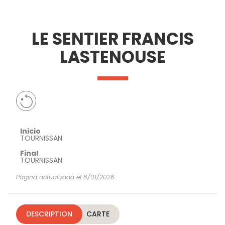
VER Y
IMPRESCINDIBLES
INSPIRACIONES
AGE
LE SENTIER FRANCIS
HACER
LASTENOUSE
Inicio
TOURNISSAN
Final
TOURNISSAN
Página actualizada el 8/01/2026
DESCRIPTION
CARTE