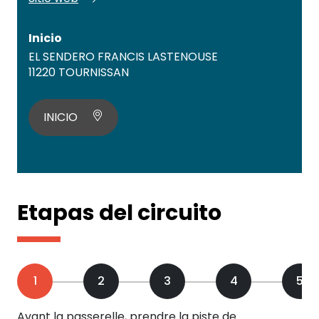
Inicio
EL SENDERO FRANCIS LASTENOUSE
11220 TOURNISSAN
INICIO
Etapas del circuito
1
2
3
4
5
Avant la passerelle, prendre la piste de
Le 