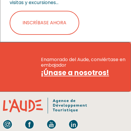
visitas y excursiones…
INSCRÍBASE AHORA
Enamorado del Aude, conviértase en
embajador
¡Únase a nosotros!